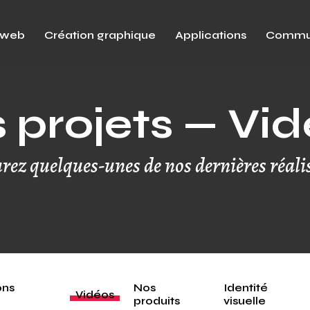
 web
Création graphique
Applications
Commun
 projets — Vi
rez quelques-unes de nos dernières réali
ons
Nos
Identité
Vidéos
produits
visuelle