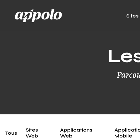
Sites
Les
Parcou
Sites
Applications
Applicati
Tous
Web
Web
Mobile