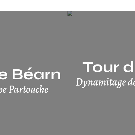
Tour d
de Béarn
Dynamitage de l
upe Partouche