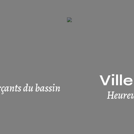
Vill
rçants du bassin
Heureu