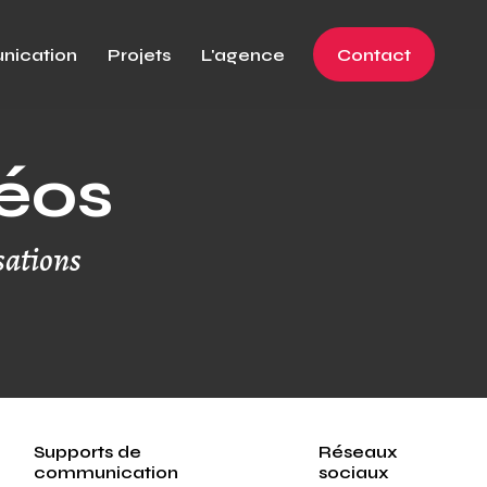
ication
Projets
L'agence
Contact
déos
sations
Supports de
Réseaux
communication
sociaux