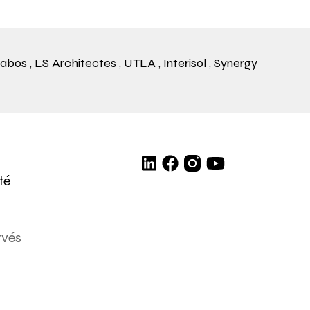
Labos
,
LS Architectes
,
UTLA
,
Interisol
,
Synergy
té
rvés