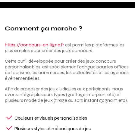
Comment ça marche ?
https://concours-en-ligne.fr
est parmi les plateformes les
plus simples pour créer des jeux concours.
Cette outil, développée pour créer des jeux concours
personnalisables, est spécialement conçue pour les offices
de tourisme, les commerces, les collectivités et les agences
événementielles.
Afin de proposer des jeux ludiques aux participants, nous
avons intégré plusieurs types (grattage, morpion, etc) et
plusieurs mode de jeux (tirage au sort, instant gagnant, etc).
Couleurs et visuels personalisables
Plusieurs styles et mécaniques de jeu