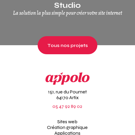
Studio
La solution la plus simple pour créer votre site internet
Tous nos projets
151, rue du Poumet
64170 Artix
05 47 92 89 02
Sites web
Création graphique
Applications