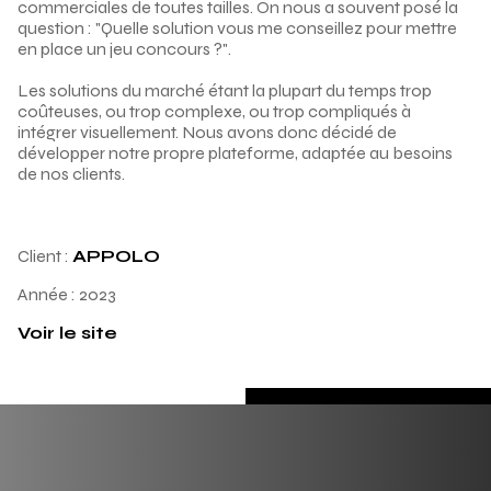
commerciales de toutes tailles. On nous a souvent posé la
question : "Quelle solution vous me conseillez pour mettre
en place un jeu concours ?".
Les solutions du marché étant la plupart du temps trop
coûteuses, ou trop complexe, ou trop compliqués à
intégrer visuellement. Nous avons donc décidé de
développer notre propre plateforme, adaptée au besoins
de nos clients.
Client :
APPOLO
Année :
2023
Voir le site